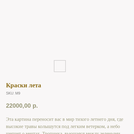
Краски лета
SKU:
M9
22000,00
р.
Эта картина переносит вас в мир тихого летнего дня, где
высокие травы колышутся под легким ветерком, а небо
шепчет о мечтах. Тропинка, вьющаяся между зелеными