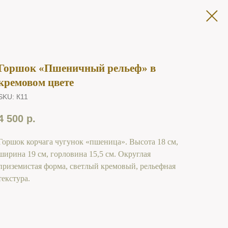
Горшок «Пшеничный рельеф» в
кремовом цвете
SKU:
К11
4 500
р.
Горшок корчага чугунок «пшеница». Высота 18 см,
ширина 19 см, горловина 15,5 см. Округлая
приземистая форма, светлый кремовый, рельефная
текстура.