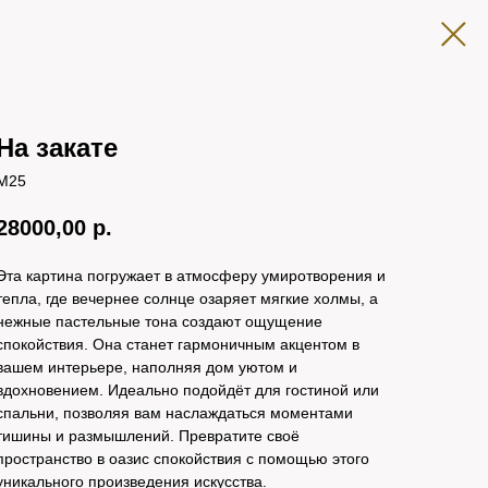
На закате
M25
28000,00
р.
Эта картина погружает в атмосферу умиротворения и
тепла, где вечернее солнце озаряет мягкие холмы, а
нежные пастельные тона создают ощущение
спокойствия. Она станет гармоничным акцентом в
вашем интерьере, наполняя дом уютом и
вдохновением. Идеально подойдёт для гостиной или
спальни, позволяя вам наслаждаться моментами
тишины и размышлений. Превратите своё
пространство в оазис спокойствия с помощью этого
уникального произведения искусства.