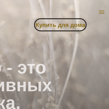
Купить для дома
- это
тивных
ка.