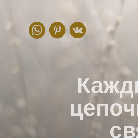
Кажд
цепоч
св