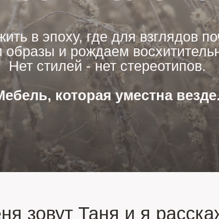
ить в эпоху, где для взглядов по
образы и рождаем восхитительн
Нет стилей - нет стереотипов.
Мебель, которая уместна везде
ня зовут Таня и я расска