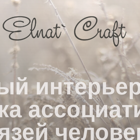
ый интерьер 
ка ассоциа
язей челове